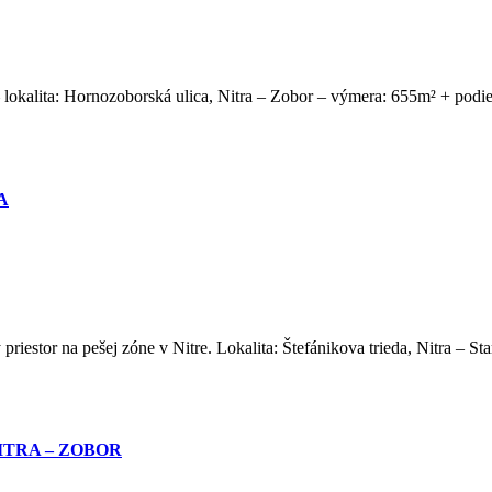
okalita: Hornozoborská ulica, Nitra – Zobor – výmera: 655m² + podie
A
iestor na pešej zóne v Nitre. Lokalita: Štefánikova trieda, Nitra – S
ITRA – ZOBOR