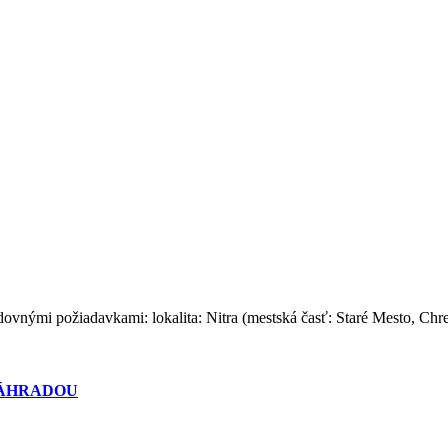
edovnými požiadavkami: lokalita: Nitra (mestská časť: Staré Mesto, C
ZÁHRADOU