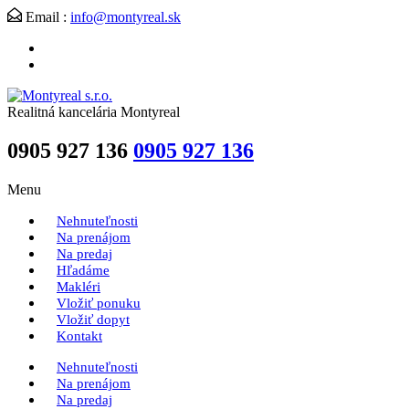
Email :
info@montyreal.sk
Realitná kancelária Montyreal
0905 927 136
0905 927 136
Menu
Nehnuteľnosti
Na prenájom
Na predaj
Hľadáme
Makléri
Vložiť ponuku
Vložiť dopyt
Kontakt
Nehnuteľnosti
Na prenájom
Na predaj