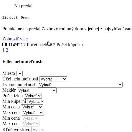
Na predaj
320,000€
- Domy
Ponúkame na predaj 7-izbový rodinný dom v jednej z najvyhľadávan
Zobraziť viac
1145
7 Počet izieb
2 Počet kúpeľní
1
2
Filter nehnuteľnosti
Miesto
Účel nehnuteľnosti
Typ nehnuteľnosti
Maklér
Počet izieb
Min kúpeľní
Min cena
Max cena
Min cena
Max cena
Kľúčové slovo