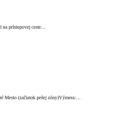
l na prístupovej ceste…
taré Mesto (začiatok pešej zóny)Výmera:…