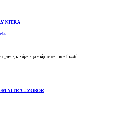
Y NITRA
viac
 predaji, kúpe a prenájme nehnuteľností.
OM NITRA – ZOBOR