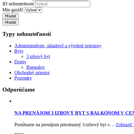
ID nehnutelnosti
Min garáží
Typy nehnuteľnosti
Administratívne, skladové a výrobné priestory
Byty
3 izbový byt
Domy
Bungalov
Obchodný priestor
Pozemky
Odporúčame
NA PRENÁJOM 3 IZBOVÝ BYT S BALKÓNOM V CE
Ponúkame na prenájom priestranný 3-izbový byt v…
Zobraziť 