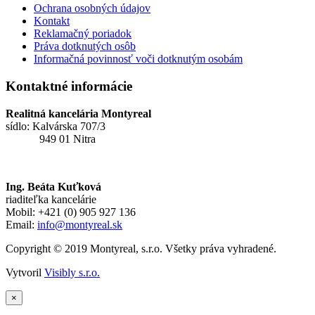
Ochrana osobných údajov
Kontakt
Reklamačný poriadok
Práva dotknutých osôb
Informačná povinnosť voči dotknutým osobám
Kontaktné informácie
Realitná kancelária Montyreal
sídlo: Kalvárska 707/3
949 01 Nitra
Ing. Beáta Kuťková
riaditeľka kancelárie
Mobil: +421 (0) 905 927 136
Email:
info@montyreal.sk
Copyright © 2019 Montyreal, s.r.o. Všetky práva vyhradené.
Vytvoril
Visibly s.r.o.
×