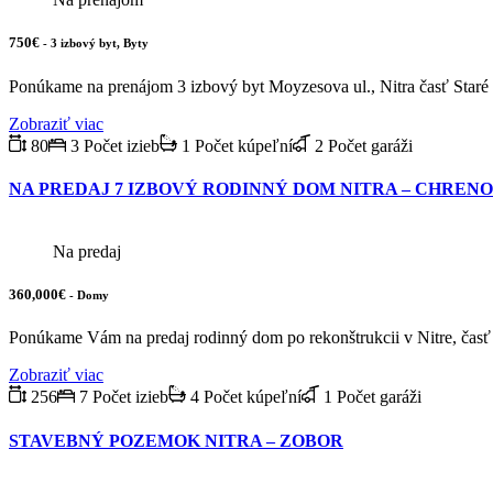
750€
- 3 izbový byt, Byty
Ponúkame na prenájom 3 izbový byt Moyzesova ul., Nitra časť Staré
Zobraziť viac
80
3 Počet izieb
1 Počet kúpeľní
2 Počet garáži
NA PREDAJ 7 IZBOVÝ RODINNÝ DOM NITRA – CHREN
Na predaj
360,000€
- Domy
Ponúkame Vám na predaj rodinný dom po rekonštrukcii v Nitre, časť
Zobraziť viac
256
7 Počet izieb
4 Počet kúpeľní
1 Počet garáži
STAVEBNÝ POZEMOK NITRA – ZOBOR