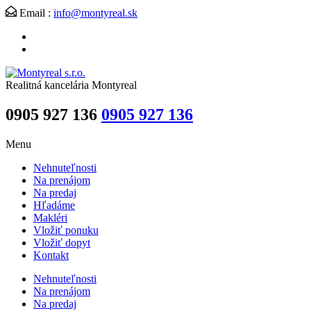
Email :
info@montyreal.sk
Realitná kancelária Montyreal
0905 927 136
0905 927 136
Menu
Nehnuteľnosti
Na prenájom
Na predaj
Hľadáme
Makléri
Vložiť ponuku
Vložiť dopyt
Kontakt
Nehnuteľnosti
Na prenájom
Na predaj