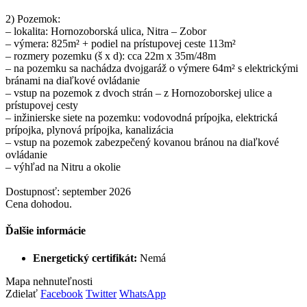
2) Pozemok:
– lokalita: Hornozoborská ulica, Nitra – Zobor
– výmera: 825m² + podiel na prístupovej ceste 113m²
– rozmery pozemku (š x d): cca 22m x 35m/48m
– na pozemku sa nachádza dvojgaráž o výmere 64m² s elektrickými
bránami na diaľkové ovládanie
– vstup na pozemok z dvoch strán – z Hornozoborskej ulice a
prístupovej cesty
– inžinierske siete na pozemku: vodovodná prípojka, elektrická
prípojka, plynová prípojka, kanalizácia
– vstup na pozemok zabezpečený kovanou bránou na diaľkové
ovládanie
– výhľad na Nitru a okolie
Dostupnosť: september 2026
Cena dohodou.
Ďalšie informácie
Energetický certifikát:
Nemá
Mapa nehnuteľnosti
Zdielať
Facebook
Twitter
WhatsApp