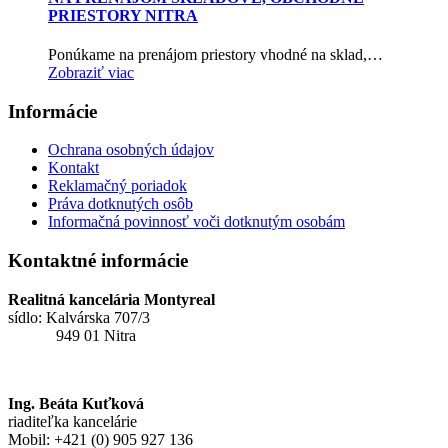
PRIESTORY NITRA
Ponúkame na prenájom priestory vhodné na sklad,…
Zobraziť viac
Informácie
Ochrana osobných údajov
Kontakt
Reklamačný poriadok
Práva dotknutých osôb
Informačná povinnosť voči dotknutým osobám
Kontaktné informácie
Realitná kancelária Montyreal
sídlo: Kalvárska 707/3
949 01 Nitra
Ing. Beáta Kuťková
riaditeľka kancelárie
Mobil: +421 (0) 905 927 136