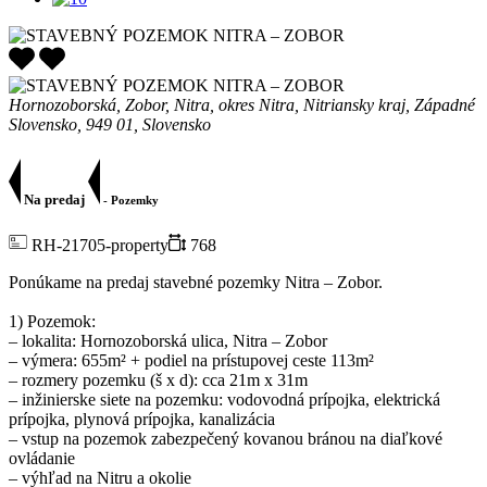
Hornozoborská, Zobor, Nitra, okres Nitra, Nitriansky kraj, Západné
Slovensko, 949 01, Slovensko
Na predaj
- Pozemky
RH-21705-property
768
Ponúkame na predaj stavebné pozemky Nitra – Zobor.
1) Pozemok:
– lokalita: Hornozoborská ulica, Nitra – Zobor
– výmera: 655m² + podiel na prístupovej ceste 113m²
– rozmery pozemku (š x d): cca 21m x 31m
– inžinierske siete na pozemku: vodovodná prípojka, elektrická
prípojka, plynová prípojka, kanalizácia
– vstup na pozemok zabezpečený kovanou bránou na diaľkové
ovládanie
– výhľad na Nitru a okolie