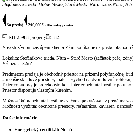
Štefánikova trieda, Dolné Mesto, Staré Mesto, Nitra, okres Nitra, Ni
Na predaj
290,000€
- Obchodný priestor
RH-25988-property
182
V exkluzívnom zastúpení klienta Vám ponúkame na predaj obchodný pr
Lokalita: Štefánikova trieda, Nitra – Staré Mesto (začiatok pešej zóny
Výmera: 182m²
Predmetom predaja je obchodný priestor na prízemí polyfunkčnej budov
2 menšie skladové priestory, toaleta, východ na dvor do vnútrobloku, 
Exteriér budovy je po rekonštrukcii. Interiér nehnuteľnosti je po rekon
Priestor disponuje vlastným kúrením.
Možnosť kúpy nehnuteľnosti investične a pokračovať v prenájme s
Možnosti využitia: obchodné priestory, reštaurácia, kaviareň, kancelárie
Ďalšie informácie
Energetický certifikát:
Nemá