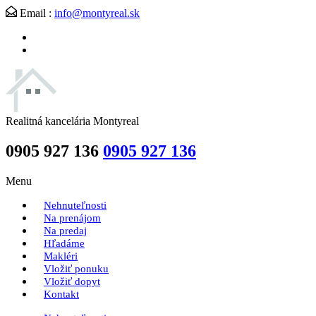
Email :
info@montyreal.sk
Realitná kancelária Montyreal
0905 927 136
0905 927 136
Menu
Nehnuteľnosti
Na prenájom
Na predaj
Hľadáme
Makléri
Vložiť ponuku
Vložiť dopyt
Kontakt