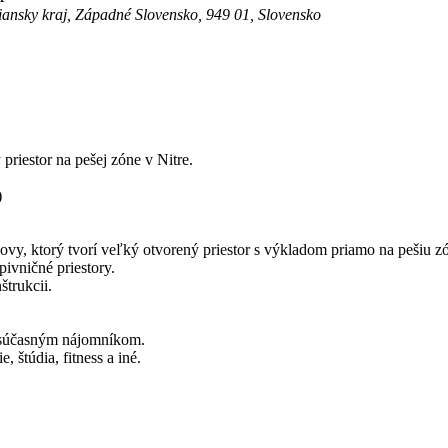
triansky kraj, Západné Slovensko, 949 01, Slovensko
iestor na pešej zóne v Nitre.
)
y, ktorý tvorí veľký otvorený priestor s výkladom priamo na pešiu zón
pivničné priestory.
štrukcii.
o súčasným nájomníkom.
, štúdia, fitness a iné.