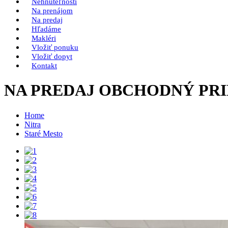
Nehnuteľnosti
Na prenájom
Na predaj
Hľadáme
Makléri
Vložiť ponuku
Vložiť dopyt
Kontakt
NA PREDAJ OBCHODNÝ PRIE
Home
Nitra
Staré Mesto